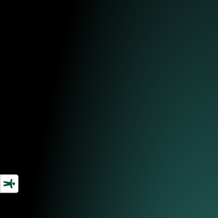
Posizioni aperte
SEO Specialist & Copywriter —
Sostituzione maternità (Reggio
Emilia)
Web Scriptum è un'agenzia di comunicazione
e marketing B2B. Lavoriamo con aziende
industriali, manifatturiere e di servizi.
Cerchiamo una persona che si occupi di SEO
e contenuti per un periodo di sostituzione
maternità.