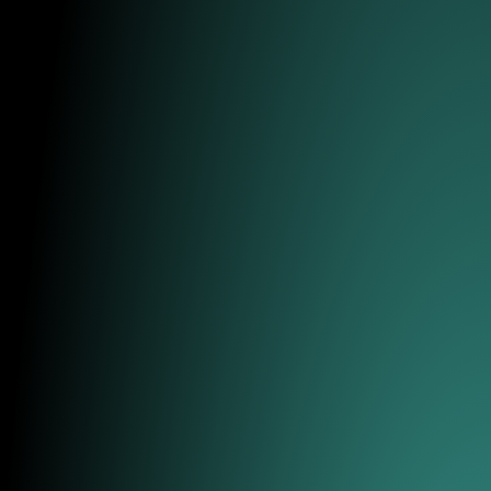
È un ruolo concreto e autonomo, a diretto
contatto con i clienti. Se vuoi proporti per
un’esperienza formativa, inviaci la tua
candidatura: saremo felici di prenderla in
considerazione.
Compila il
Nome*
breve
modulo e
Cognome*
allega il