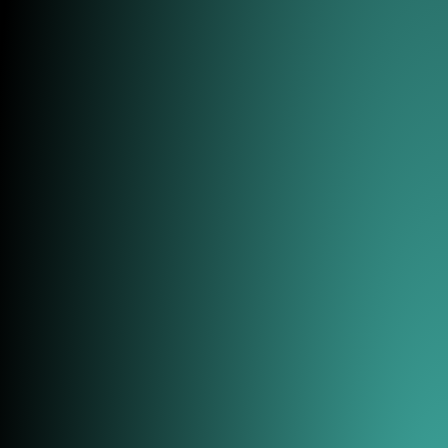
E-mail*
tuo
Telefono
curriculum
Cosa vorresti fare in Web
Scriptum?
Allega il tuo curriculum
3 cose interessanti che
non ci faranno
dimenticare la tua