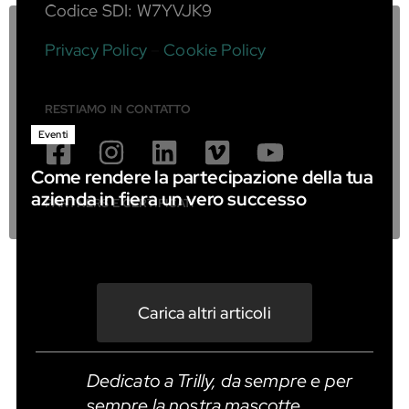
Codice SDI: W7YVJK9
Privacy Policy
–
Cookie Policy
RESTIAMO IN CONTATTO
Eventi
Come rendere la partecipazione della tua
azienda in fiera un vero successo
PARTNERS E CERTIFICATI
Carica altri articoli
Dedicato a Trilly, da sempre e per
sempre la nostra mascotte