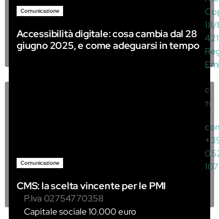
Co
Comunicazione
18/
Accessibilità digitale: cosa cambia dal 28
42
giugno 2025, e come adeguarsi in tempo
Re
Emi
CO
TRO
co
+3
05
Comunicazione
10
CMS: la scelta vincente per le PMI
P.Iva 02754770358
Capitale sociale 10.000 euro