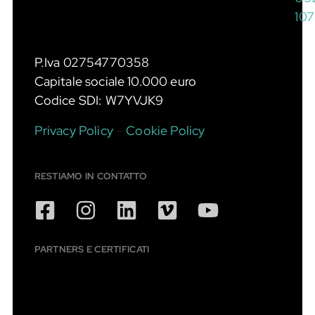
10
P.Iva 02754770358
Capitale sociale 10.000 euro
Codice SDI: W7YVJK9
Privacy Policy
–
Cookie Policy
RESTIAMO IN CONTATTO
PARTNERS E CERTIFICATI