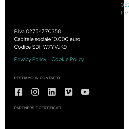
05
10
P.Iva 02754770358
Capitale sociale 10.000 euro
Codice SDI: W7YVJK9
Privacy Policy
–
Cookie Policy
RESTIAMO IN CONTATTO
PARTNERS E CERTIFICATI