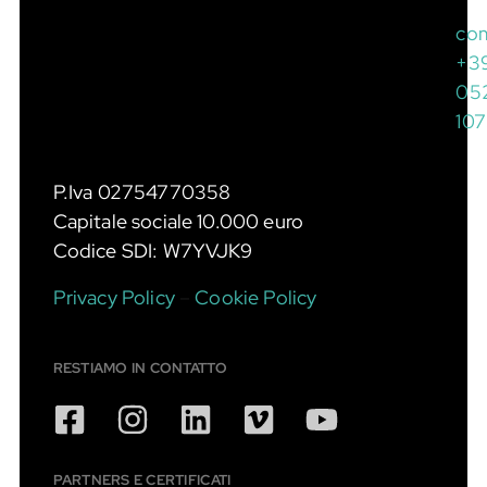
co
+3
05
10
P.Iva 02754770358
Capitale sociale 10.000 euro
Codice SDI: W7YVJK9
Privacy Policy
–
Cookie Policy
RESTIAMO IN CONTATTO
PARTNERS E CERTIFICATI